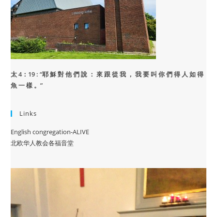
太 4：19 : “
耶 穌 對 他 們 說 ： 來 跟 從 我 ， 我 要 叫 你 們 得 人 如 得
魚 一 樣 。”
Links
English congregation-ALIVE
北欧华人教会各福音堂