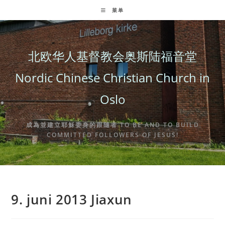
Skip
菜单
to
content
北欧华人基督教会奥斯陆福音堂
Nordic Chinese Christian Church in
Oslo
成為並建立耶穌委身的跟隨者 TO BE AND TO BUILD
COMMITTED FOLLOWERS OF JESUS!
9. juni 2013 Jiaxun