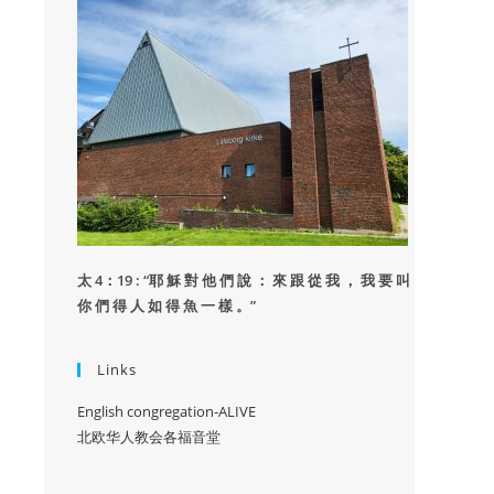
太 4：19 : “
耶 穌 對 他 們 說 ： 來 跟 從 我 ， 我 要 叫
你 們 得 人 如 得 魚 一 樣 。”
Links
English congregation-ALIVE
北欧华人教会各福音堂