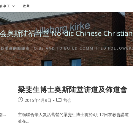
合事工
收藏
福音堂 Nordic Chinese Christian Ch
身的跟隨者 TO BE AND TO BUILD COMMITTED FOLLOWERS 
梁斐生博士奥斯陆堂讲道及佈道會
Post
Post
2015年4月9日
营会
published:
category:
別…
主領聯合學人复活营營的梁斐生博士將於4月12日在教會講道
並在…