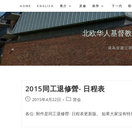
Skip
HOME
ENGLISH
简介
灵修
崇拜
下一代
联
to
content
北欧华人基督教会奥斯陆
成為並建立耶穌委
2015同工退修營- 日程表
Post
Post
2015年4月22日
营会
published:
category:
各位: 附件是同工退修營- 日程表更新版。 如果大家沒有特