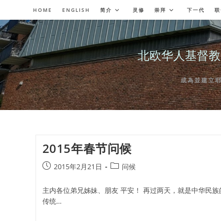
Skip
HOME
ENGLISH
简介
灵修
崇拜
下一代
联
to
content
北欧华人基督教会奥斯陆
成為並建立耶穌委
2015年春节问候
Post
Post
2015年2月21日
问候
published:
category:
主内各位弟兄姊妹、朋友 平安！ 再过两天，就是中华民族
传统…