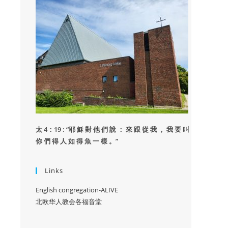
太 4：19 : “
耶 穌 對 他 們 說 ： 來 跟 從 我 ， 我 要 叫
你 們 得 人 如 得 魚 一 樣 。”
Links
English congregation-ALIVE
北欧华人教会各福音堂