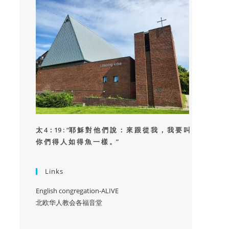
太 4：19 : “
耶 穌 對 他 們 說 ： 來 跟 從 我 ， 我 要 叫
你 們 得 人 如 得 魚 一 樣 。”
Links
English congregation-ALIVE
北欧华人教会各福音堂