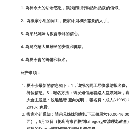
1.
為神今天的话语感恩，讓我們用行動活出活泼的信仰。
2.
為搬家小组的同工，搬家计划和所需要的人手。
3.
為弟兄姊妹囘教會崇拜的信心。
4.
為烏克蘭大量難民的安置和健康。
4.
為夏令會的籌備和報名。
報告事項：
夏令会最新的信息如下：1，请报名同工尽快缴纳报名费
补位信息。3，報名方法：请发短信給聯絡人盛婷姊妹，寫上
大會主題是：脫離黑暗 迎向光明， 報名費：成人(-1999) kr.2300,- 
2018-) 免費。
搬家小組通知：請弟兄姊妹預留以下三個周六10.00-16
西），6月18日（把所有東西搬到Lillegorg並清理
成員的Sunny或戴健報名登記具體任務。