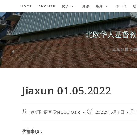
Skip
HOME
ENGLISH
简介
灵修
崇拜
下一代
联
to
content
北欧华人基督教会奥斯陆
成為並建立耶穌委
Jiaxun 01.05.2022
Post
Post
Po
奥斯陆福音堂NCCC Oslo
2022年5月1日
author:
published:
ca
代禱事項：