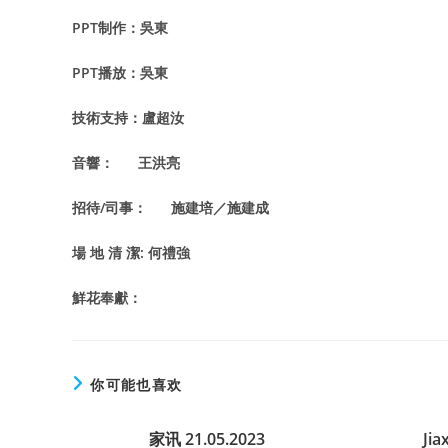
PPT
制作：吳東
PPT
播放：吳東
技術支持：盧超汝
音響： ​​王洪亮
招待/司事： 施建培／施建成
場 地 清 潔: 何禮強
鮮花奉獻：
你可能也喜欢
家讯 21.05.2023
Jia