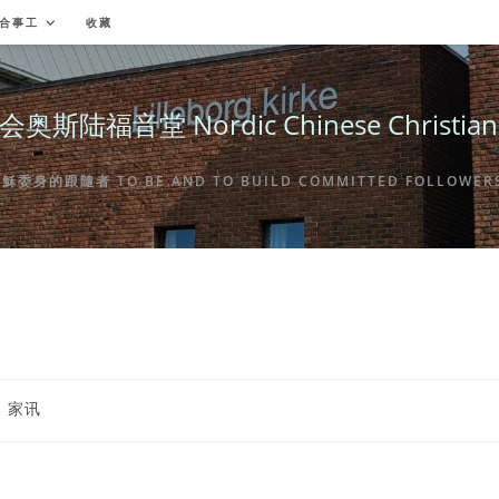
合事工
收藏
福音堂 Nordic Chinese Christian Ch
身的跟隨者 TO BE AND TO BUILD COMMITTED FOLLOWERS 
st
家讯
tegory: