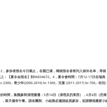
。2，参加者报名今日截止，名额已满，继续报名者将列入候补名单，等候
：【夏令会报名】到96834672。4，
夏令會時間：7月12-17日在瑞典
青少年(2000-2010) kr.1300,- 兒童 (2011-2017) kr.700,- 幼兒(
.00的時間，集體參與清理搬遷：5月14日（清理及扔東西），6月4日（扔東
老教會），當天備有午餐。請各團契、小組務必邀請組員參加，並請聯係搬家小