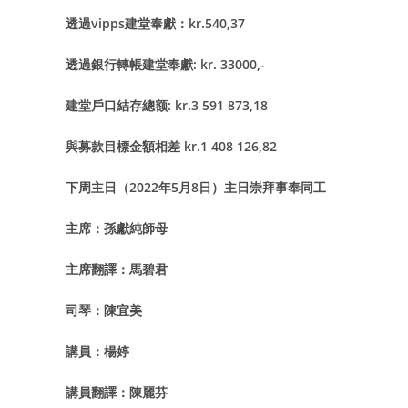
透過vipps建堂奉獻：kr.540,37
透過銀行轉帳建堂奉獻: kr. 33000,-
建堂戶口結存總额: kr.3 591 873,18
與募款目標金額相差 kr.1 408 126,82
下周主日（2022年5月8日）主日崇拜事奉同工
主席：孫獻純師母
主席翻譯：馬碧君
司琴：陳宜美
講員：楊婷
講員翻譯：陳麗芬