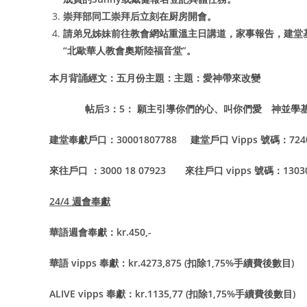
崇拜部同工崇拜后立刻在厨房開會。
請弟兄姊妹前往教會網站重溫主日講道，家事報告，建堂基金奉獻更
“北歐華人教會奧斯陸福音堂”。
本月背誦經文：五月份主題：主題：愛神帶來改變
帖后3：5： 願主引導你們的心、叫你們愛 神並學
建堂奉獻戶口：30001807788 建堂戶口 Vipps 號碼：72
來往戶口 ：3000 18 07923 來往戶口 vipps 號碼：130
24/4
週會奉獻
華語週會奉獻：kr.450,-
華語 vipps 奉獻：kr.4273,875 (扣除1,75%手續費後數目)
ALIVE vipps
奉獻：kr.1135,77 (扣除1,75%手續費後數目)