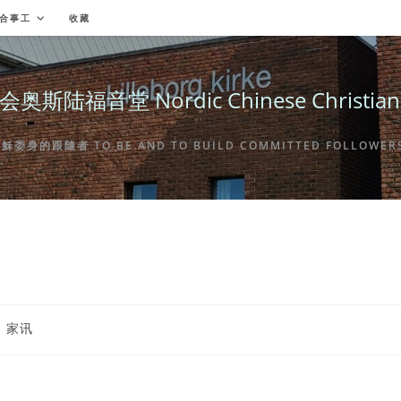
合事工
收藏
福音堂 Nordic Chinese Christian Ch
身的跟隨者 TO BE AND TO BUILD COMMITTED FOLLOWERS 
st
家讯
tegory: