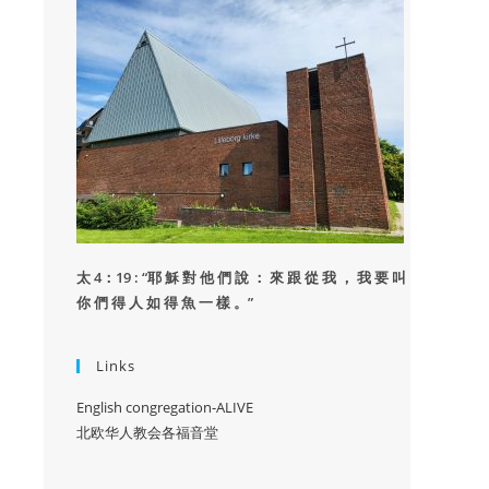
太 4：19 : “
耶 穌 對 他 們 說 ： 來 跟 從 我 ， 我 要 叫
你 們 得 人 如 得 魚 一 樣 。”
Links
English congregation-ALIVE
北欧华人教会各福音堂