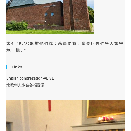
太 4：19 : “
耶 穌 對 他 們 說 ： 來 跟 從 我 ， 我 要 叫 你 們 得 人 如 得
魚 一 樣 。”
Links
English congregation-ALIVE
北欧华人教会各福音堂