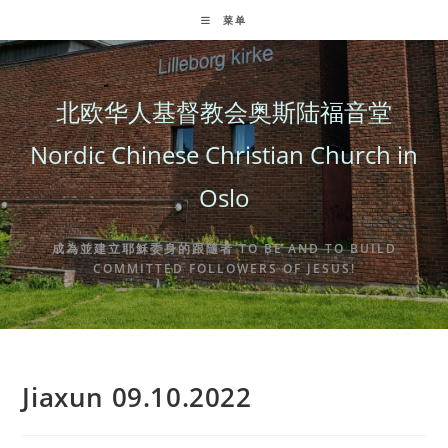
Skip
菜单
to
content
北欧华人基督教会奥斯陆福音堂
Nordic Chinese Christian Church in
Oslo
成為並建立耶穌委身的跟隨者 TO BE AND TO BUILD
COMMITTED FOLLOWERS OF JESUS!
Jiaxun 09.10.2022