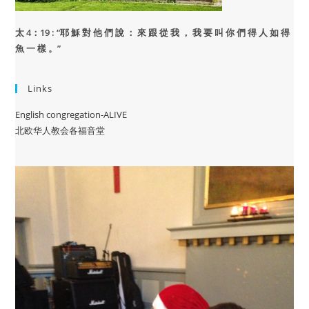
太 4：19 : “
耶 穌 對 他 們 說 ： 來 跟 從 我 ， 我 要 叫 你 們 得 人 如 得
魚 一 樣 。”
Links
English congregation-ALIVE
北欧华人教会各福音堂