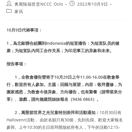
Post
Post
奥斯陆福音堂NCCC Oslo
2022年10月9日
author:
published:
Post
家讯
category:
10
月9日代祷事項：
1
，為北歐聯合組團到
Indonesia
的短宣禱告：
为短宣队员的健
康；为短宣队内同工合作关系；为印尼事工的异象和未来。
报告事项：
1
，全教會禱告營将于10月29日上午11.00-16.00在教會舉
行，歡迎所有人參加。主题：回顾与展望，內容：敬拜靈修，为
搬家感恩，为教會今後异象、方向禱告，也有聚餐（請帶菜來分
享）、遊戲，請向施建陪姊妹報名（9436 0863）。
2
，萬聖節世界之光兒童特別崇拜和活動通知：
10月30日有
Hallovenn活動， 由於名額只有30個，先到先得。歡迎大家報名
參與。上午10:30的主日崇拜開放給所有人，下午的活動12:15-