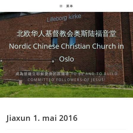
Skip
菜单
to
content
北欧华人基督教会奥斯陆福音堂
Nordic Chinese Christian Church in
Oslo
成為並建立耶穌委身的跟隨者 TO BE AND TO BUILD
COMMITTED FOLLOWERS OF JESUS!
Jiaxun 1. mai 2016