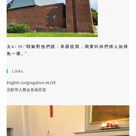
太 4：19 : “
耶 穌 對 他 們 說 ： 來 跟 從 我 ， 我 要 叫 你 們 得 人 如 得
魚 一 樣 。”
Links
English congregation-ALIVE
北欧华人教会各福音堂