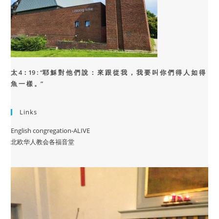
太 4：19 : “
耶 穌 對 他 們 說 ： 來 跟 從 我 ， 我 要 叫 你 們 得 人 如 得
魚 一 樣 。”
Links
English congregation-ALIVE
北欧华人教会各福音堂