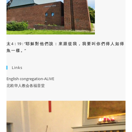
太 4：19 : “
耶 穌 對 他 們 說 ： 來 跟 從 我 ， 我 要 叫 你 們 得 人 如 得
魚 一 樣 。”
Links
English congregation-ALIVE
北欧华人教会各福音堂