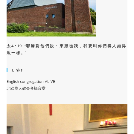
太 4：19 : “
耶 穌 對 他 們 說 ： 來 跟 從 我 ， 我 要 叫 你 們 得 人 如 得
魚 一 樣 。”
Links
English congregation-ALIVE
北欧华人教会各福音堂