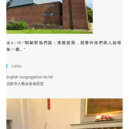
太 4：19 : “
耶 穌 對 他 們 說 ： 來 跟 從 我 ， 我 要 叫 你 們 得 人 如 得
魚 一 樣 。”
Links
English congregation-ALIVE
北欧华人教会各福音堂