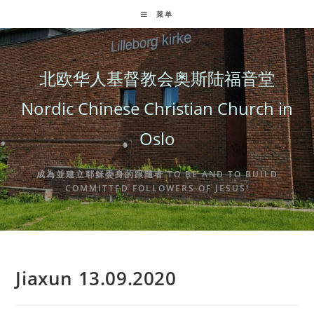
Skip
菜单
to
content
北欧华人基督教会奥斯陆福音堂
Nordic Chinese Christian Church in
Oslo
成為並建立耶穌委身的跟隨者 TO BE AND TO BUILD
COMMITTED FOLLOWERS OF JESUS!
Jiaxun 13.09.2020