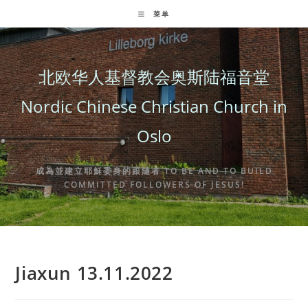
Skip
菜单
to
content
北欧华人基督教会奥斯陆福音堂
Nordic Chinese Christian Church in
Oslo
成為並建立耶穌委身的跟隨者 TO BE AND TO BUILD
COMMITTED FOLLOWERS OF JESUS!
Jiaxun 13.11.2022