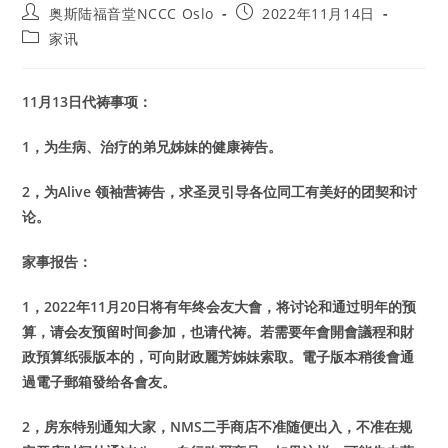
Post
Post
奥斯陆福音堂NCCC Oslo
2022年11月14日
author:
published:
Post
家讯
category:
11
月13日代祷事项：
1
，为生病、治疗的弟兄姊妹的健康祷告。
2
，为Alive 领袖营祷告，求圣灵引导各位同工有美好的团契和讨
论。
家事报告：
1
，2022年11月20日将有年终会友大會，将讨论和通过明年的预
算，请会友预留时间参加，也请代祷。若需要年會開會議程和財
政預算纸張版本的，可向財政麗芳姊妹索取。電子版本稍後會通
過電子郵箱發给各會友。
2
，房东特别通知大家，NMS二手商店不准随便出入，不准在规