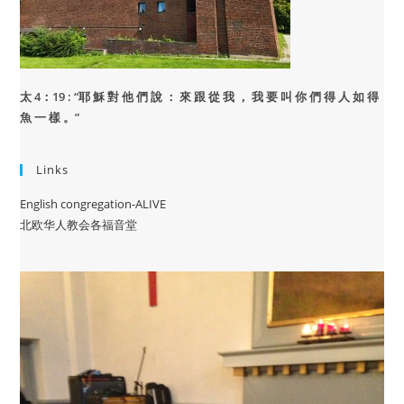
太 4：19 : “
耶 穌 對 他 們 說 ： 來 跟 從 我 ， 我 要 叫 你 們 得 人 如 得
魚 一 樣 。”
Links
English congregation-ALIVE
北欧华人教会各福音堂