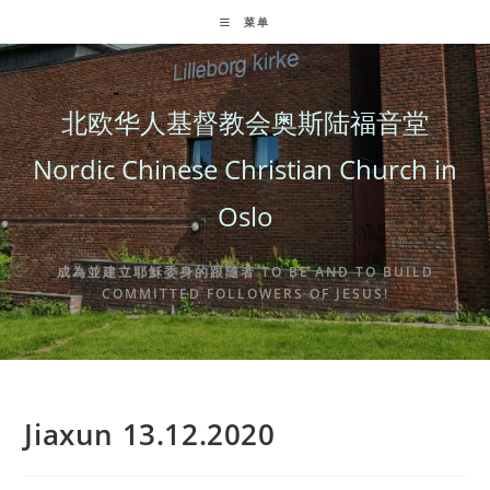
Skip
菜单
to
content
北欧华人基督教会奥斯陆福音堂
Nordic Chinese Christian Church in
Oslo
成為並建立耶穌委身的跟隨者 TO BE AND TO BUILD
COMMITTED FOLLOWERS OF JESUS!
Jiaxun 13.12.2020