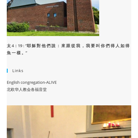
太 4：19 : “
耶 穌 對 他 們 說 ： 來 跟 從 我 ， 我 要 叫 你 們 得 人 如 得
魚 一 樣 。”
Links
English congregation-ALIVE
北欧华人教会各福音堂