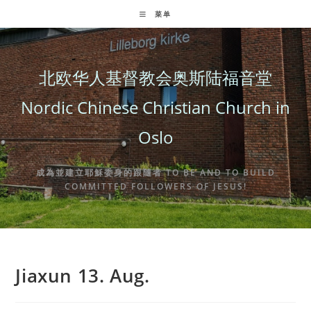
Skip
菜单
to
content
北欧华人基督教会奥斯陆福音堂
Nordic Chinese Christian Church in
Oslo
成為並建立耶穌委身的跟隨者 TO BE AND TO BUILD
COMMITTED FOLLOWERS OF JESUS!
Jiaxun 13. Aug.