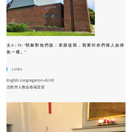
太 4：19 : “
耶 穌 對 他 們 說 ： 來 跟 從 我 ， 我 要 叫 你 們 得 人 如 得
魚 一 樣 。”
Links
English congregation-ALIVE
北欧华人教会各福音堂