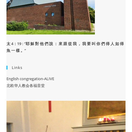
太 4：19 : “
耶 穌 對 他 們 說 ： 來 跟 從 我 ， 我 要 叫 你 們 得 人 如 得
魚 一 樣 。”
Links
English congregation-ALIVE
北欧华人教会各福音堂