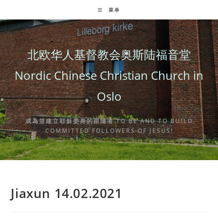
Skip
菜单
to
content
北欧华人基督教会奥斯陆福音堂
Nordic Chinese Christian Church in
Oslo
成為並建立耶穌委身的跟隨者 TO BE AND TO BUILD
COMMITTED FOLLOWERS OF JESUS!
Jiaxun 14.02.2021