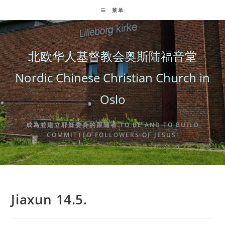
Skip
菜单
to
content
北欧华人基督教会奥斯陆福音堂
Nordic Chinese Christian Church in
Oslo
成為並建立耶穌委身的跟隨者 TO BE AND TO BUILD
COMMITTED FOLLOWERS OF JESUS!
Jiaxun 14.5.