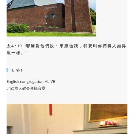
太 4：19 : “
耶 穌 對 他 們 說 ： 來 跟 從 我 ， 我 要 叫 你 們 得 人 如 得
魚 一 樣 。”
Links
English congregation-ALIVE
北欧华人教会各福音堂