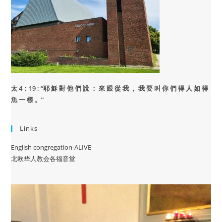
太 4：19 : “
耶 穌 對 他 們 說 ： 來 跟 從 我 ， 我 要 叫 你 們 得 人 如 得
魚 一 樣 。”
Links
English congregation-ALIVE
北欧华人教会各福音堂