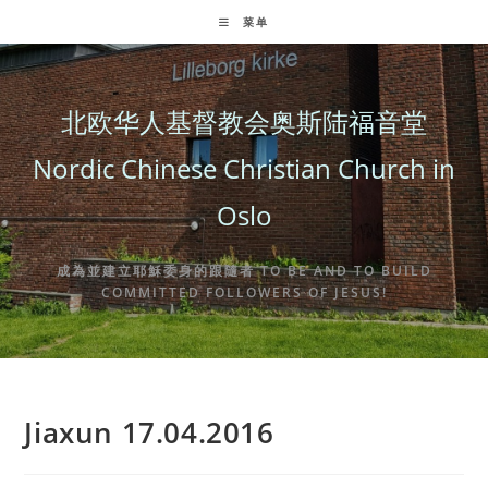
Skip
菜单
to
content
北欧华人基督教会奥斯陆福音堂
Nordic Chinese Christian Church in
Oslo
成為並建立耶穌委身的跟隨者 TO BE AND TO BUILD
COMMITTED FOLLOWERS OF JESUS!
Jiaxun 17.04.2016