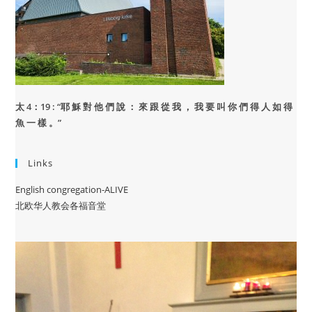
太 4：19 : “
耶 穌 對 他 們 說 ： 來 跟 從 我 ， 我 要 叫 你 們 得 人 如 得
魚 一 樣 。”
Links
English congregation-ALIVE
北欧华人教会各福音堂