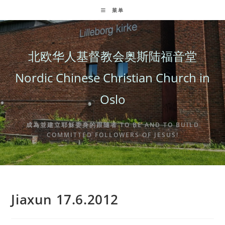
Skip
菜单
to
content
北欧华人基督教会奥斯陆福音堂
Nordic Chinese Christian Church in
Oslo
成為並建立耶穌委身的跟隨者 TO BE AND TO BUILD
COMMITTED FOLLOWERS OF JESUS!
Jiaxun 17.6.2012