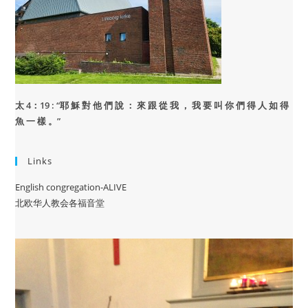
太 4：19 : “
耶 穌 對 他 們 說 ： 來 跟 從 我 ， 我 要 叫 你 們 得 人 如 得
魚 一 樣 。”
Links
English congregation-ALIVE
北欧华人教会各福音堂