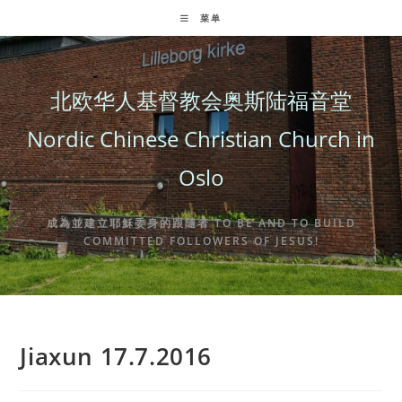
Skip
菜单
to
content
北欧华人基督教会奥斯陆福音堂
Nordic Chinese Christian Church in
Oslo
成為並建立耶穌委身的跟隨者 TO BE AND TO BUILD
COMMITTED FOLLOWERS OF JESUS!
Jiaxun 17.7.2016