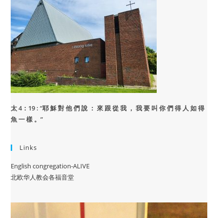
太 4：19 : “
耶 穌 對 他 們 說 ： 來 跟 從 我 ， 我 要 叫 你 們 得 人 如 得
魚 一 樣 。”
Links
English congregation-ALIVE
北欧华人教会各福音堂