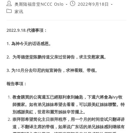
Post
Post
奥斯陆福音堂NCCC Oslo
2022年9月18日
author:
published:
Post
家讯
category:
2022.9.18.
代禱事項：
1.
為神今天的话语感恩。
2.
为哥德堡堂陈鹏传道父亲过世祷告，求主安慰家属。
3.
为10月分去印尼的短宣祷告，求神看顾、带领。
報告事項：
教會購買的公寓週五已經順利拿到鑰匙，下週六將會為Ivy牧
師搬家。如有弟兄姊妹希望去看看，可以跟美紅姊妹聯繫。特
別感謝美紅，世君和麗芳姊妹辛苦擺上。
崇拜部希望简化主日崇拜程序，用一个月的时间尝试只翻译讲
道，不翻译主席的带领，如果说广东话的弟兄姊妹感到继续有