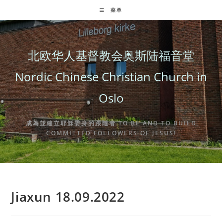
Skip
菜单
to
content
北欧华人基督教会奥斯陆福音堂
Nordic Chinese Christian Church in
Oslo
成為並建立耶穌委身的跟隨者 TO BE AND TO BUILD
COMMITTED FOLLOWERS OF JESUS!
Jiaxun 18.09.2022