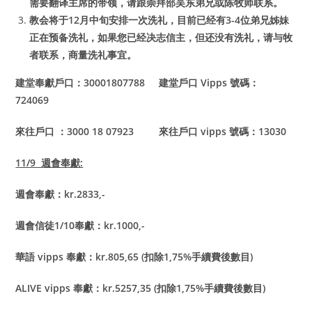
需要翻译主席的带领，请跟崇拜部吴东弟兄或陈牧师联系。
教会将于12月中旬安排一次洗礼，目前已经有3-4位弟兄姊妹
正在预备洗礼，如果您已经决志信主，但还没有洗礼，请与牧
者联系，商量洗礼事宜。
建堂奉獻戶口：30001807788 建堂戶口 Vipps 號碼：
724069
來往戶口 ：3000 18 07923 來往戶口 vipps 號碼：13030
11/9
週會奉獻:
週會奉獻：kr.2833,-
週會信徒1/10奉獻：kr.1000,-
華語 vipps 奉獻：kr.805,65 (扣除1,75%手續費後數目)
ALIVE vipps
奉獻：kr.5257,35 (扣除1,75%手續費後數目)