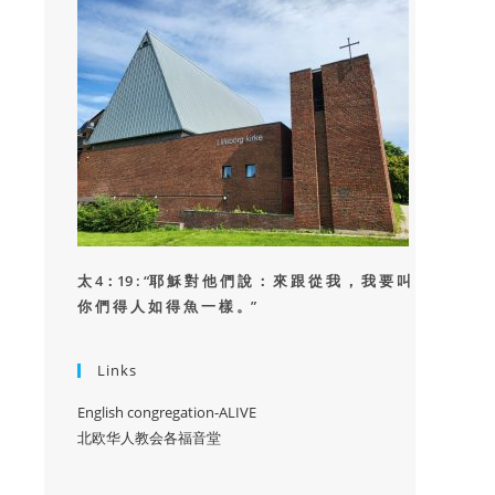
太 4：19 : “
耶 穌 對 他 們 說 ： 來 跟 從 我 ， 我 要 叫
你 們 得 人 如 得 魚 一 樣 。”
Links
English congregation-ALIVE
北欧华人教会各福音堂