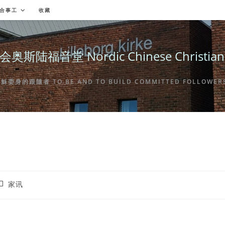
合事工
收藏
福音堂 Nordic Chinese Christian Ch
身的跟隨者 TO BE AND TO BUILD COMMITTED FOLLOWERS 
ost
家讯
ategory: