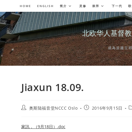
Skip
HOME
ENGLISH
简介
灵修
崇拜
下一代
联
to
content
北欧华人基督教会奥斯陆
成為並建立耶穌委
Jiaxun 18.09.
Post
Post
P
奥斯陆福音堂NCCC Oslo
2016年9月15日
author:
published:
c
家訊，（9月18日）.doc