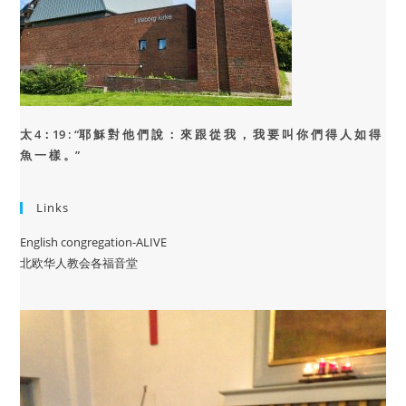
太 4：19 : “
耶 穌 對 他 們 說 ： 來 跟 從 我 ， 我 要 叫 你 們 得 人 如 得
魚 一 樣 。”
Links
English congregation-ALIVE
北欧华人教会各福音堂