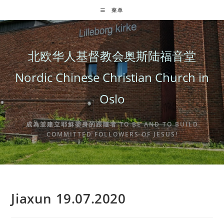
Skip
菜单
to
content
北欧华人基督教会奥斯陆福音堂
Nordic Chinese Christian Church in
Oslo
成為並建立耶穌委身的跟隨者 TO BE AND TO BUILD
COMMITTED FOLLOWERS OF JESUS!
Jiaxun 19.07.2020