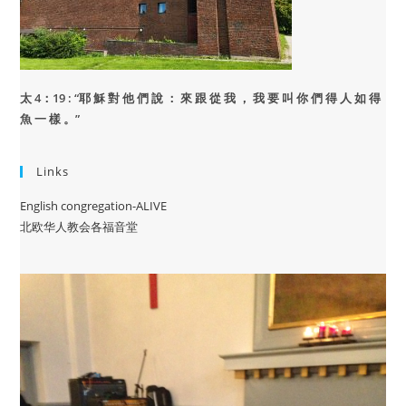
太 4：19 : “
耶 穌 對 他 們 說 ： 來 跟 從 我 ， 我 要 叫 你 們 得 人 如 得
魚 一 樣 。”
Links
English congregation-ALIVE
北欧华人教会各福音堂