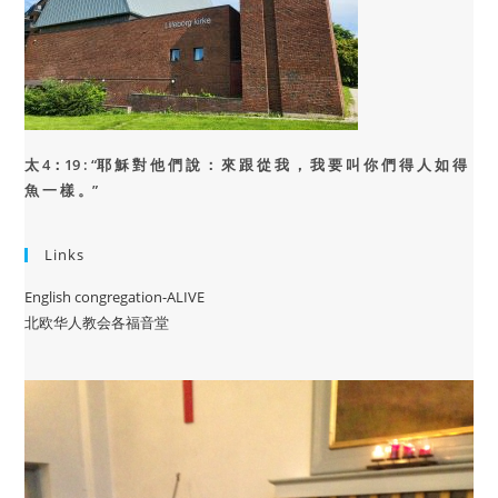
太 4：19 : “
耶 穌 對 他 們 說 ： 來 跟 從 我 ， 我 要 叫 你 們 得 人 如 得
魚 一 樣 。”
Links
English congregation-ALIVE
北欧华人教会各福音堂