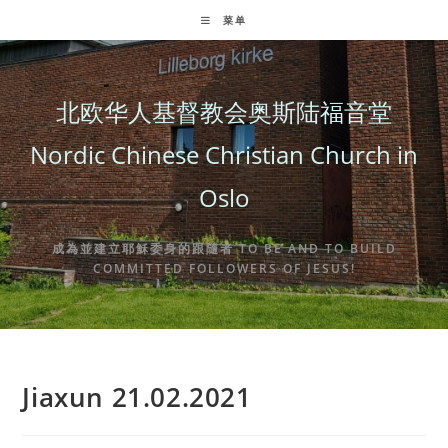
Skip
菜单
to
content
北欧华人基督教会奥斯陆福音堂
Nordic Chinese Christian Church in
Oslo
成為並建立耶穌委身的跟隨者 TO BE AND TO BUILD
COMMITTED FOLLOWERS OF JESUS!
Jiaxun 21.02.2021