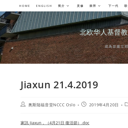
Skip
HOME
ENGLISH
简介
灵修
崇拜
下一代
联
to
content
北欧华人基督教会奥斯陆
成為並建立耶穌委
Jiaxun 21.4.2019
Post
Post
P
奥斯陆福音堂NCCC Oslo
2019年4月20日
author:
published:
c
家訊 Jiaxun，（4月21日 復活節）.doc