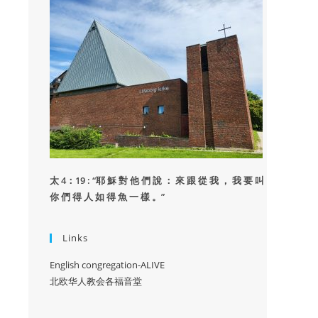
太 4：19 : “
耶 穌 對 他 們 說 ： 來 跟 從 我 ， 我 要 叫
你 們 得 人 如 得 魚 一 樣 。”
Links
English congregation-ALIVE
北欧华人教会各福音堂