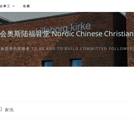
合事工
收藏
福音堂 Nordic Chinese Christian Ch
身的跟隨者 TO BE AND TO BUILD COMMITTED FOLLOWERS 
ost
家讯
ategory: