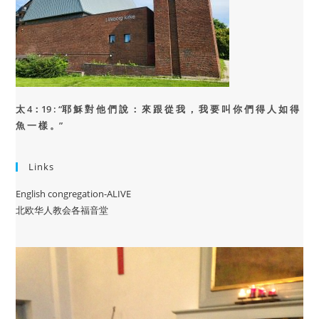
太 4：19 : “
耶 穌 對 他 們 說 ： 來 跟 從 我 ， 我 要 叫 你 們 得 人 如 得
魚 一 樣 。”
Links
English congregation-ALIVE
北欧华人教会各福音堂