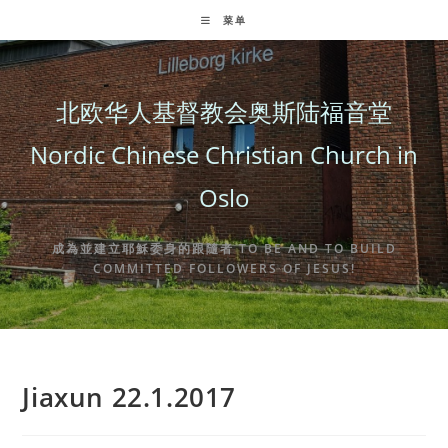
Skip
菜单
to
content
北欧华人基督教会奥斯陆福音堂
Nordic Chinese Christian Church in
Oslo
成為並建立耶穌委身的跟隨者 TO BE AND TO BUILD
COMMITTED FOLLOWERS OF JESUS!
Jiaxun 22.1.2017