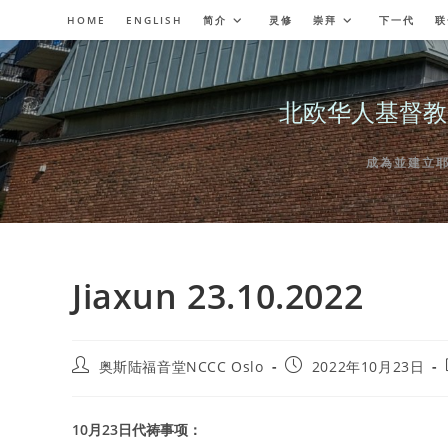
Skip
HOME
ENGLISH
简介
灵修
崇拜
下一代
联
to
content
北欧华人基督教会奥斯陆
成為並建立耶穌委
Jiaxun 23.10.2022
Post
Post
奥斯陆福音堂NCCC Oslo
2022年10月23日
author:
published:
10
月23日代祷事项：