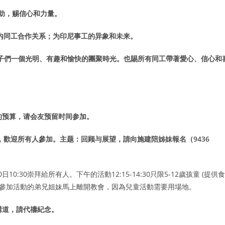
助，赐信心和力量。
宣队内同工合作关系；为印尼事工的异象和未来。
孩子們一個光明、有趣和愉快的團聚時光。也賜所有同工帶著愛心、信心和
年的预算，请会友预留时间参加。
會舉行，歡迎所有人參加。主题：回顾与展望，請向施建陪姊妹報名（9436
0日10:30崇拜給所有人。下午的活動12:15-14:30只限5-12歲孩童 (提供食
請不參加活動的弟兄姐妹馬上離開教會，因為兒童活動需要用場地。
 堂講道，請代禱紀念。