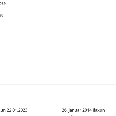
4069
030
xun 22.01.2023
26. januar 2014 Jiaxun