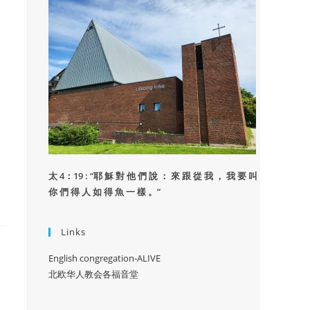
太 4：19 : “
耶 穌 對 他 們 說 ： 來 跟 從 我 ， 我 要 叫
你 們 得 人 如 得 魚 一 樣 。”
Links
English congregation-ALIVE
北欧华人教会各福音堂