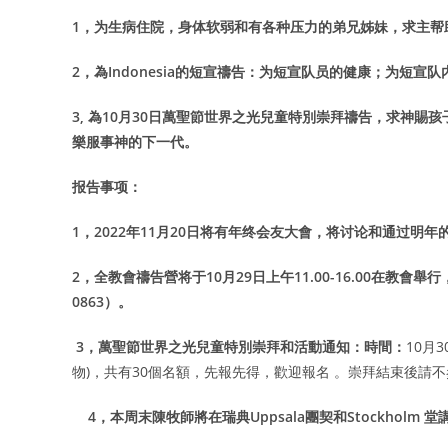
1
，为生病住院，身体软弱和有各种压力的弟兄姊妹，求主帮
2
，為Indonesia的短宣禱告：为短宣队员的健康；为短
3,
為10月30日萬聖節世界之光兒童特別崇拜禱告，求神賜
樂服事神的下一代。
报告事项：
1
，2022年11月20日将有年终会友大會，将讨论和通过明
2
，全教會禱告營将于10月29日上午11.00-16.00在教
0863）。
3
，萬聖節世界之光兒童特別崇拜和活動通知：時間：
10月3
物)，共有30個名額，先報先得，歡迎報名 。崇拜結束後
4
，本周末陳牧師將在瑞典Uppsala團契和Stockholm