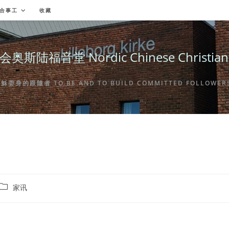
合事工
收藏
福音堂 Nordic Chinese Christian Ch
身的跟隨者 TO BE AND TO BUILD COMMITTED FOLLOWERS 
Post
家讯
category: