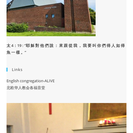
太 4：19 : “
耶 穌 對 他 們 說 ： 來 跟 從 我 ， 我 要 叫 你 們 得 人 如 得
魚 一 樣 。”
Links
English congregation-ALIVE
北欧华人教会各福音堂