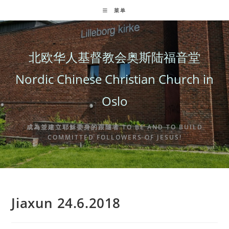
Skip
菜单
to
content
北欧华人基督教会奥斯陆福音堂
Nordic Chinese Christian Church in
Oslo
成為並建立耶穌委身的跟隨者 TO BE AND TO BUILD
COMMITTED FOLLOWERS OF JESUS!
Jiaxun 24.6.2018