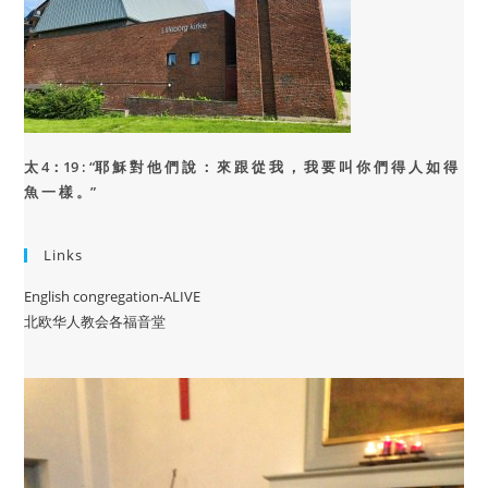
太 4：19 : “
耶 穌 對 他 們 說 ： 來 跟 從 我 ， 我 要 叫 你 們 得 人 如 得
魚 一 樣 。”
Links
English congregation-ALIVE
北欧华人教会各福音堂