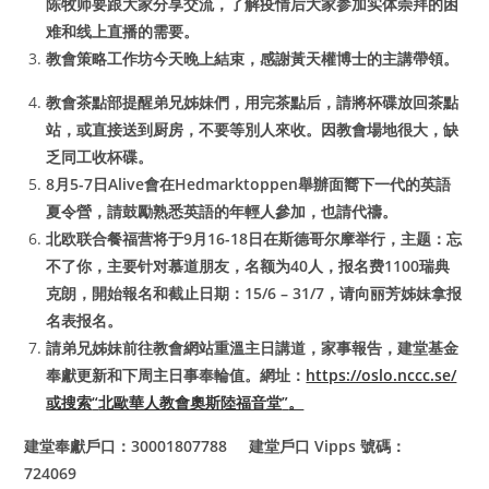
陈牧师要跟大家分享交流，了解疫情后大家参加实体崇拜的困
难和线上直播的需要。
教會策略工作坊今天晚上結束，感謝黃天權博士的主講帶領。
教會茶點部提醒弟兄姊妹們，用完茶點后，請將杯碟放回茶點
站，或直接送到厨房，不要等別人來收。因教會場地很大，缺
乏同工收杯碟。
8
月5-7日Alive會在Hedmarktoppen舉辦面嚮下一代的英語
夏令營，請鼓勵熟悉英語的年輕人參加，也請代禱。
北欧联合餐福营将于9月16-18日在斯德哥尔摩举行，主题：忘
不了你，主要针对慕道朋友，名额为40人，报名费1100瑞典
克朗，開始報名和截止日期：15/6 – 31/7，请向丽芳姊妹拿报
名表报名。
請弟兄姊妹前往教會網站重溫主日講道，家事報告，建堂基金
奉獻更新和下周主日事奉輪值。網址：
https://oslo.nccc.se/
或搜索
“
北歐華人教會奧斯陸福音堂
”
。
建堂奉獻戶口：30001807788 建堂戶口 Vipps 號碼：
724069