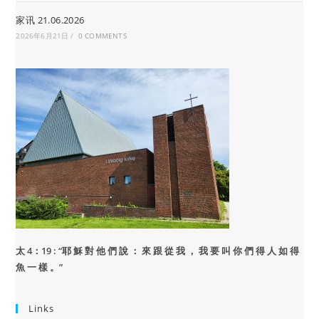
家讯 21.06.2026
2026年6月21日
/
0 COMMENTS
太 4：19 : “
耶 穌 對 他 們 說 ： 來 跟 從 我 ， 我 要 叫 你 們 得 人 如 得
魚 一 樣 。”
Links