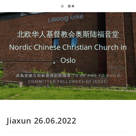
Skip
菜单
to
content
北欧华人基督教会奥斯陆福音堂
Nordic Chinese Christian Church in
Oslo
成為並建立耶穌委身的跟隨者 TO BE AND TO BUILD
COMMITTED FOLLOWERS OF JESUS!
Jiaxun 26.06.2022