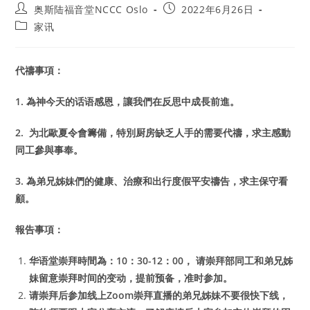
Post
Post
奥斯陆福音堂NCCC Oslo
2022年6月26日
author:
published:
Post
家讯
category:
代禱事項：
1.
為神今天的话语感恩，讓我們在反思中成長前進。
2.
为北歐夏令會籌備，特別厨房缺乏人手的需要代禱，求主感動
同工參與事奉。
3.
為弟兄姊妹們的健康、治療和出行度假平安禱告，求主保守看
顧。
報告事項：
华语堂崇拜時間為：10：30-12：00， 请崇拜部同工和弟兄姊
妹留意崇拜时间的变动，提前预备，准时参加。
请崇拜后参加线上Zoom崇拜直播的弟兄姊妹不要很快下线，