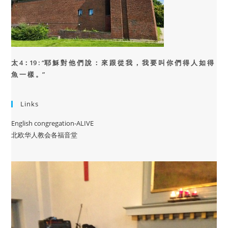
太 4：19 : “
耶 穌 對 他 們 說 ： 來 跟 從 我 ， 我 要 叫 你 們 得 人 如 得
魚 一 樣 。”
Links
English congregation-ALIVE
北欧华人教会各福音堂