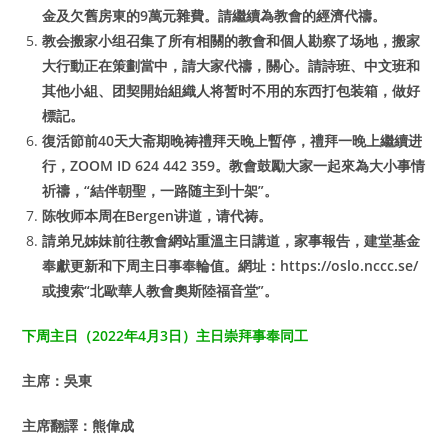
金及欠舊房東的9萬元雜費。請繼續為教會的經濟代禱。
教会搬家小组召集了所有相關的教會和個人勘察了场地，搬家
大行動正在策劃當中，請大家代禱，關心。請詩班、中文班和
其他小組、团契開始組織人将暂时不用的东西打包装箱，做好
標記。
復活節前40天大斋期晚祷禮拜天晚上暫停，禮拜一晚上繼續进
行，ZOOM ID 624 442 359。教會鼓勵大家一起來為大小事情
祈禱，“結伴朝聖，一路随主到十架”。
陈牧师本周在Bergen讲道，请代祷。
請弟兄姊妹前往教會網站重溫主日講道，家事報告，建堂基金
奉獻更新和下周主日事奉輪值。網址：https://oslo.nccc.se/
或搜索“北歐華人教會奧斯陸福音堂”。
下周主日（2022年4月3日）主日崇拜事奉同工
主席：吳東
主席翻譯：熊偉成