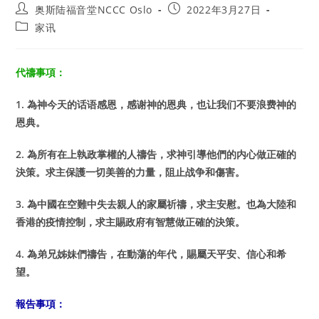
Post
Post
奥斯陆福音堂NCCC Oslo
2022年3月27日
author:
published:
Post
家讯
category:
代禱事項：
1.
為神今天的话语感恩，感谢神的恩典，也让我们不要浪费神的
恩典。
2.
為所有在上執政掌權的人禱告，求神引導他們的内心做正確的
決策。求主保護一切美善的力量，阻止战争和傷害。
3.
為中國在空難中失去親人的家屬祈禱，求主安慰。也為大陸和
香港的疫情控制，求主賜政府有智慧做正確的決策。
4.
為弟兄姊妹們禱告，在動蕩的年代，賜屬天平安、信心和希
望。
報告事項：