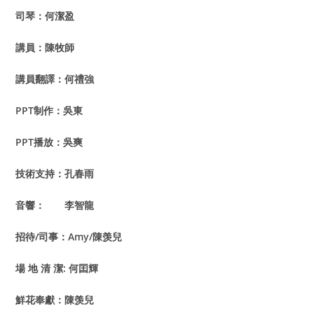
司琴：何潔盈
講員：陳牧師
講員翻譯：何禮強
PPT
制作：吳東
PPT
播放：吳爽
技術支持：孔春雨
音響： ​​李智龍
招待/司事：Amy/陳羡兒
場 地 清 潔: 何囯輝
鮮花奉獻：陳羡兒