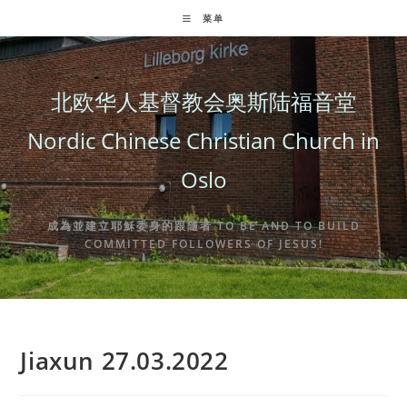
Skip
菜单
to
content
北欧华人基督教会奥斯陆福音堂
Nordic Chinese Christian Church in
Oslo
成為並建立耶穌委身的跟隨者 TO BE AND TO BUILD
COMMITTED FOLLOWERS OF JESUS!
Jiaxun 27.03.2022