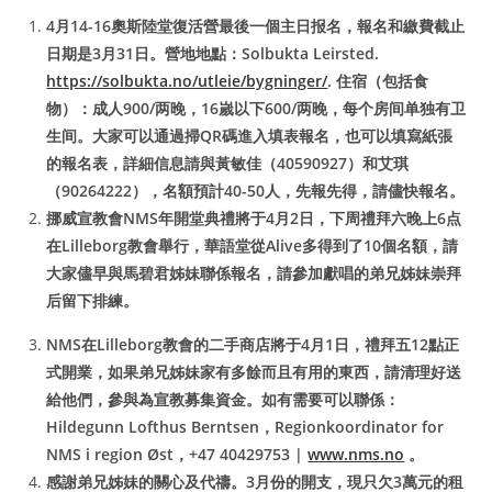
4
月14-16奧斯陸堂復活營最後一個主日报名，報名和繳費截止
日期是3月31日。
營地
地點：Solbukta Leirsted.
https://solbukta.no/utleie/bygninger/
.
住宿（包括食
物）：成人900/两晚，16嵗以下600/两晚，每个房间单独有卫
生间。
大家可以通過掃QR碼進入填表報名，也可以填寫紙張
的報名表，詳細信息請與黃敏佳（40590927）和艾琪
（90264222），名額預計40-50人，先報先得，請儘快報名。
挪威宣教會NMS年開堂典禮將于4月2日，下周禮拜六晚上6点
在Lilleborg教會舉行，華語堂從Alive多得到了10個名額，請
大家儘早與馬碧君姊妹聯係報名，請參加獻唱的弟兄姊妹崇拜
后留下排練。
NMS在Lilleborg教會的二手商店將于4月1日，禮拜五12點正
式開業，如果弟兄姊妹家有多餘而且有用的東西，請清理好送
給他們，參與為宣教募集資金。如有需要可以聯係：
Hildegunn Lofthus Berntsen，Regionkoordinator for
NMS i region Øst，+47 40429753 |
www.nms.no
。
感謝弟兄姊妹的關心及代禱。3月份的開支，現只欠3萬元的租