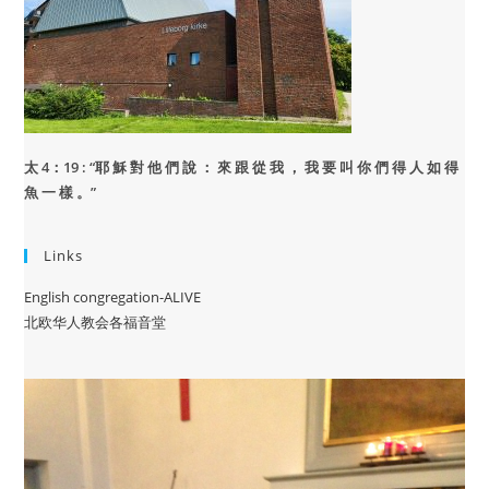
太 4：19 : “
耶 穌 對 他 們 說 ： 來 跟 從 我 ， 我 要 叫 你 們 得 人 如 得
魚 一 樣 。”
Links
English congregation-ALIVE
北欧华人教会各福音堂