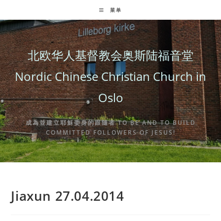
Skip
菜单
to
content
北欧华人基督教会奥斯陆福音堂
Nordic Chinese Christian Church in
Oslo
成為並建立耶穌委身的跟隨者 TO BE AND TO BUILD
COMMITTED FOLLOWERS OF JESUS!
Jiaxun 27.04.2014