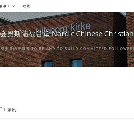
合事工
收藏
福音堂 Nordic Chinese Christian Ch
身的跟隨者 TO BE AND TO BUILD COMMITTED FOLLOWERS 
Post
家讯
category: