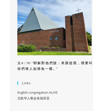
太 4：19 : “
耶 穌 對 他 們 說 ： 來 跟 從 我 ， 我 要 叫
你 們 得 人 如 得 魚 一 樣 。”
Links
English congregation-ALIVE
北欧华人教会各福音堂