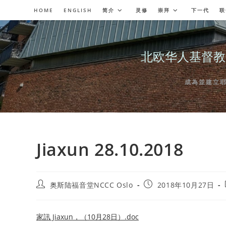
Skip
HOME
ENGLISH
简介
灵修
崇拜
下一代
联
to
content
北欧华人基督教会奥斯陆
成為並建立耶穌委
Jiaxun 28.10.2018
Post
Post
奥斯陆福音堂NCCC Oslo
2018年10月27日
author:
published:
家訊 Jiaxun，（10月28日）.doc