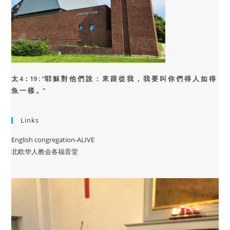
太 4：19 : “
耶 穌 對 他 們 說 ： 來 跟 從 我 ， 我 要 叫 你 們 得 人 如 得
魚 一 樣 。”
Links
English congregation-ALIVE
北欧华人教会各福音堂