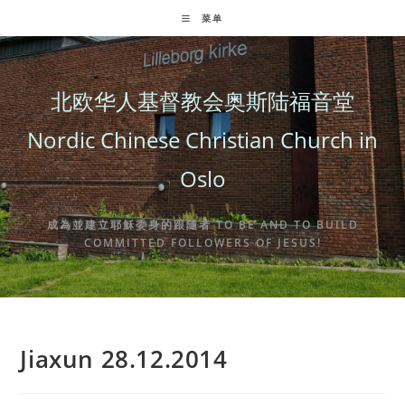
Skip
菜单
to
content
北欧华人基督教会奥斯陆福音堂
Nordic Chinese Christian Church in
Oslo
成為並建立耶穌委身的跟隨者 TO BE AND TO BUILD
COMMITTED FOLLOWERS OF JESUS!
Jiaxun 28.12.2014