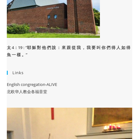
太 4：19 : “
耶 穌 對 他 們 說 ： 來 跟 從 我 ， 我 要 叫 你 們 得 人 如 得
魚 一 樣 。”
Links
English congregation-ALIVE
北欧华人教会各福音堂