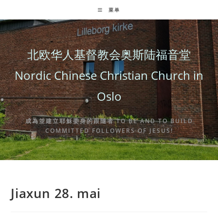
Skip
菜单
to
content
北欧华人基督教会奥斯陆福音堂
Nordic Chinese Christian Church in
Oslo
成為並建立耶穌委身的跟隨者 TO BE AND TO BUILD
COMMITTED FOLLOWERS OF JESUS!
Jiaxun 28. mai