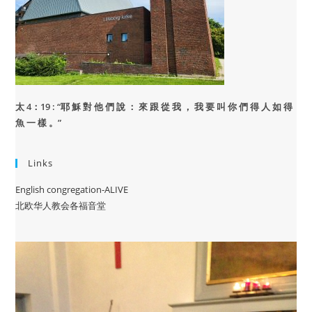
太 4：19 : “
耶 穌 對 他 們 說 ： 來 跟 從 我 ， 我 要 叫 你 們 得 人 如 得
魚 一 樣 。”
Links
English congregation-ALIVE
北欧华人教会各福音堂