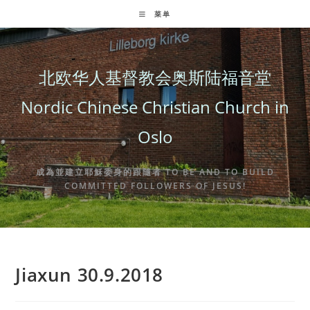
Skip
菜单
to
content
北欧华人基督教会奥斯陆福音堂
Nordic Chinese Christian Church in
Oslo
成為並建立耶穌委身的跟隨者 TO BE AND TO BUILD
COMMITTED FOLLOWERS OF JESUS!
Jiaxun 30.9.2018