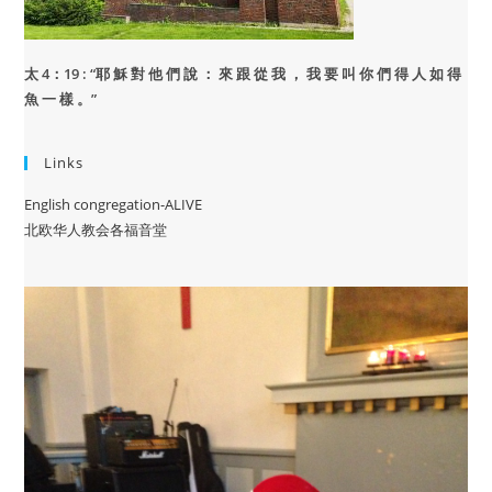
太 4：19 : “
耶 穌 對 他 們 說 ： 來 跟 從 我 ， 我 要 叫 你 們 得 人 如 得
魚 一 樣 。”
Links
English congregation-ALIVE
北欧华人教会各福音堂