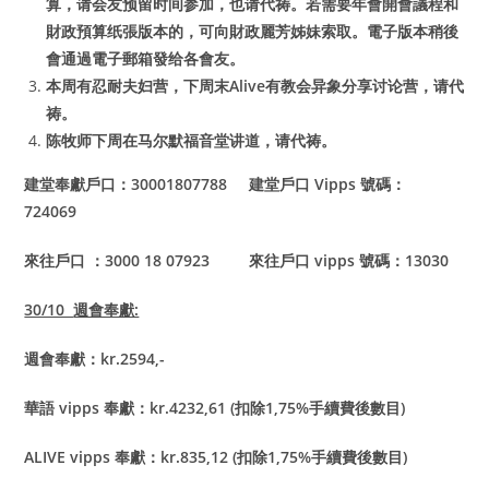
算，请会友预留时间参加，也请代祷。若需要年會開會議程和
財政預算纸張版本的，可向財政麗芳姊妹索取。電子版本稍後
會通過電子郵箱發给各會友。
本周有忍耐夫妇营，下周末Alive有教会异象分享讨论营，请代
祷。
陈牧师下周在马尔默福音堂讲道，请代祷。
建堂奉獻戶口：30001807788 建堂戶口 Vipps 號碼：
724069
來往戶口 ：3000 18 07923 來往戶口 vipps 號碼：13030
30/10
週會奉獻:
週會奉獻：kr.2594,-
華語 vipps 奉獻：kr.4232,61 (扣除1,75%手續費後數目)
ALIVE vipps
奉獻：kr.835,12 (扣除1,75%手續費後數目)