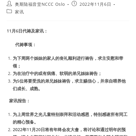
Post
Post
奥斯陆福音堂NCCC Oslo
2022年11月6日
author:
published:
Post
家讯
category:
11
月6日代祷及家讯：
代祷事项：
为下周两个姊妹的家人的丧礼顺利进行祷告，求主安慰和带
领；
为在治疗中的或有病痛、软弱的弟兄姊妹祷告；
为5位将要受洗的弟兄姊妹祷告，求主赐信心，并亲自喂养他
们成长、成熟。
家讯报告：
为上周世界之光儿童特别崇拜和活动感恩，特别感谢所有同工
的精心预备。
2022
年11月20日将有年终会友大會，将讨论和通过明年的预