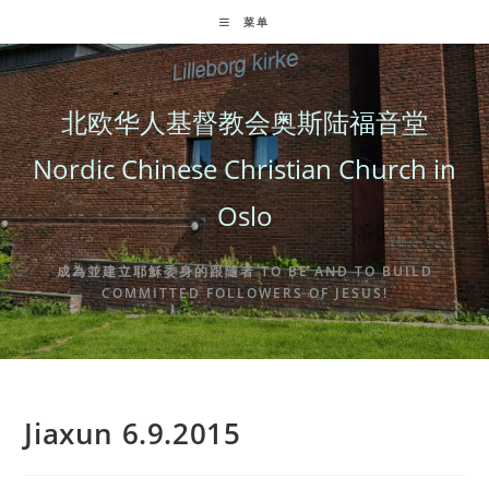
Skip
菜单
to
content
北欧华人基督教会奥斯陆福音堂
Nordic Chinese Christian Church in
Oslo
成為並建立耶穌委身的跟隨者 TO BE AND TO BUILD
COMMITTED FOLLOWERS OF JESUS!
Jiaxun 6.9.2015