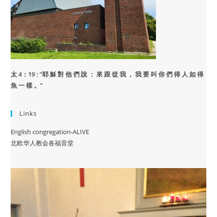
太 4：19 : “
耶 穌 對 他 們 說 ： 來 跟 從 我 ， 我 要 叫 你 們 得 人 如 得
魚 一 樣 。”
Links
English congregation-ALIVE
北欧华人教会各福音堂