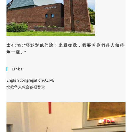
太 4：19 : “
耶 穌 對 他 們 說 ： 來 跟 從 我 ， 我 要 叫 你 們 得 人 如 得
魚 一 樣 。”
Links
English congregation-ALIVE
北欧华人教会各福音堂