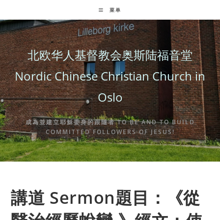
Skip
菜单
to
content
北欧华人基督教会奥斯陆福音堂
Nordic Chinese Christian Church in
Oslo
成為並建立耶穌委身的跟隨者 TO BE AND TO BUILD
COMMITTED FOLLOWERS OF JESUS!
講道 Sermon題目：《從