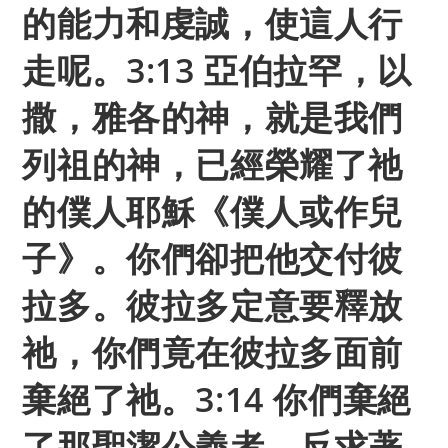
的能力和虔誠，使這人行
走呢。3:13 亞伯拉罕，以
撒，雅各的神，就是我們
列祖的神，已經榮耀了祂
的僕人耶穌《僕人或作兒
子》。你們卻把他交付彼
拉多。彼拉多定意要釋放
祂，你們竟在彼拉多面前
棄絕了祂。3:14 你們棄絕
了那聖潔公義者，反求著