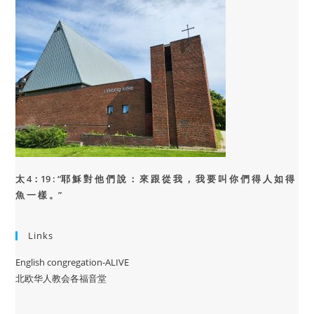
太 4：19 : “
耶 穌 對 他 們 說 ： 來 跟 從 我 ， 我 要 叫 你 們 得 人 如 得
魚 一 樣 。”
Links
English congregation-ALIVE
北欧华人教会各福音堂