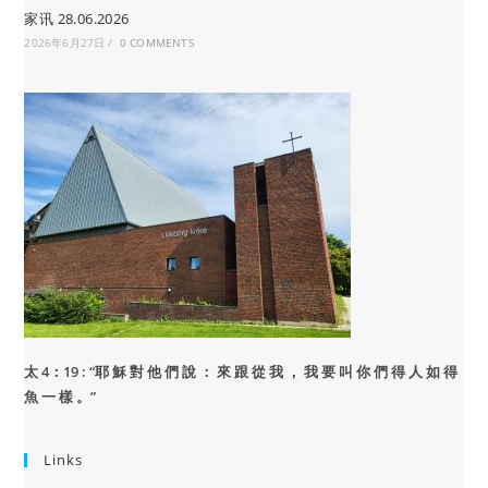
家讯 28.06.2026
2026年6月27日
/
0 COMMENTS
太 4：19 : “
耶 穌 對 他 們 說 ： 來 跟 從 我 ， 我 要 叫 你 們 得 人 如 得
魚 一 樣 。”
Links