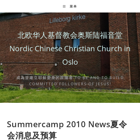
Skip
菜单
to
content
北欧华人基督教会奥斯陆福音堂
Nordic Chinese Christian Church in
Oslo
成為並建立耶穌委身的跟隨者 TO BE AND TO BUILD
COMMITTED FOLLOWERS OF JESUS!
Summercamp 2010 News夏令
会消息及预算