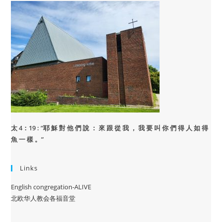
太 4：19 : “
耶 穌 對 他 們 說 ： 來 跟 從 我 ， 我 要 叫 你 們 得 人 如 得
魚 一 樣 。”
Links
English congregation-ALIVE
北欧华人教会各福音堂