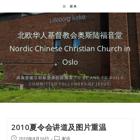
Skip
菜单
to
content
北欧华人基督教会奥斯陆福音堂
Nordic Chinese Christian Church in
Oslo
成為並建立耶穌委身的跟隨者 TO BE AND TO BUILD
COMMITTED FOLLOWERS OF JESUS!
2010夏令会讲道及图片重温
Post
Post
2010年8月16日
家讯