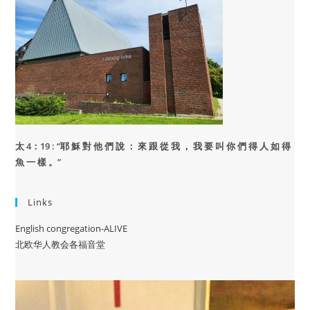
太 4：19 : “
耶 穌 對 他 們 說 ： 來 跟 從 我 ， 我 要 叫 你 們 得 人 如 得
魚 一 樣 。”
Links
English congregation-ALIVE
北欧华人教会各福音堂