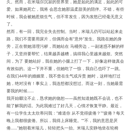
久。然而，在米瑞尔沉寂的世界里，她是如此的满足，如此的可
爱。如果她死亡，我将 会思念她那温柔甜美的陪伴。不错，有些
时候，我会被她惹烦生气，但不常发生，因为发怒已经毫无意义
了。
然而，有一回，我完全失去控制。当时，米瑞儿仍可以站起来走
路，我们不需要用尿片，但偶而会有“意外”发生。我跪在她的身
旁，正在替她清理污秽，而她站在 马桶旁边，一副迷惑不解的样
子，又坚持要帮忙，结果越弄越糟，搞得我心里越来越烦。突然
间，为了 要她站好，我在她的小腿上打了一下，好像这样做真会
有效似的。这一下并不重，但她吃了一惊，我自己也吓了一跳。
在我们44年的婚姻里，我不曾在生气或斥责 她时，这样地打过
她，绝对没有！事实上，我连想都没想过。而这一刻，当她最需
要我的时候……
我开始啜泣不止，恳求她的饶恕——虽然知道她既不会说，也不
能了解我的话。为此我难过了好几天，心情才恢复平静。最近，
有一位学生太太欣蒂问我：“难道你 从不觉得疲倦？”“疲倦？每天
晚上我都很疲倦。所以，我得上床睡觉。”“不，我的意思是厌
倦……”她朝着米瑞儿，轻轻把头一抬。米瑞儿安静地坐在轮椅