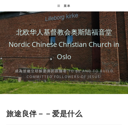
Skip
菜单
to
content
北欧华人基督教会奥斯陆福音堂
Nordic Chinese Christian Church in
Oslo
成為並建立耶穌委身的跟隨者 TO BE AND TO BUILD
COMMITTED FOLLOWERS OF JESUS!
旅途良伴－－爱是什么