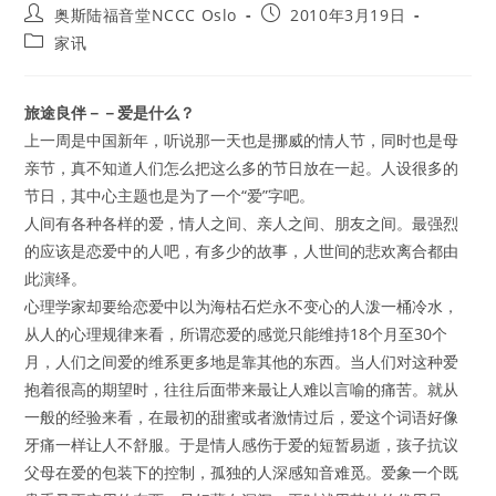
Post
Post
奥斯陆福音堂NCCC Oslo
2010年3月19日
author:
published:
Post
家讯
category:
旅途良伴－－爱是什么？
上一周是中国新年，听说那一天也是挪威的情人节，同时也是母
亲节，真不知道人们怎么把这么多的节日放在一起。人设很多的
节日，其中心主题也是为了一个“爱”字吧。
人间有各种各样的爱，情人之间、亲人之间、朋友之间。最强烈
的应该是恋爱中的人吧，有多少的故事，人世间的悲欢离合都由
此演绎。
心理学家却要给恋爱中以为海枯石烂永不变心的人泼一桶冷水，
从人的心理规律来看，所谓恋爱的感觉只能维持18个月至30个
月，人们之间爱的维系更多地是靠其他的东西。当人们对这种爱
抱着很高的期望时，往往后面带来最让人难以言喻的痛苦。就从
一般的经验来看，在最初的甜蜜或者激情过后，爱这个词语好像
牙痛一样让人不舒服。于是情人感伤于爱的短暂易逝，孩子抗议
父母在爱的包装下的控制，孤独的人深感知音难觅。爱象一个既