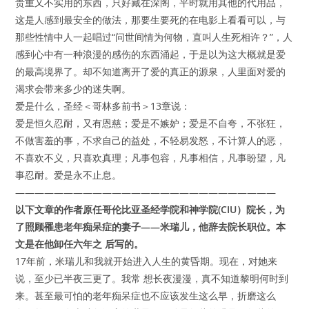
贵重又不实用的东西，只好藏在深阁，平时就用其他的代用品，
这是人感到最安全的做法，那要生要死的在电影上看看可以，与
那些性情中人一起唱过“问世间情为何物，直叫人生死相许？”，人
感到心中有一种浪漫的感伤的东西涌起，于是以为这大概就是爱
的最高境界了。却不知道离开了爱的真正的源泉，人里面对爱的
渴求会带来多少的迷失啊。
爱是什么，圣经＜哥林多前书＞13章说：
爱是恒久忍耐，又有恩慈；爱是不嫉妒；爱是不自夸，不张狂，
不做害羞的事，不求自己的益处，不轻易发怒，不计算人的恶，
不喜欢不义，只喜欢真理；凡事包容，凡事相信，凡事盼望，凡
事忍耐。爱是永不止息。
―――――――――――――――――――――――――――
以下文章的作者原任哥伦比亚圣经学院和神学院(CIU）院长，为
了照顾罹患老年痴呆症的妻子——米瑞儿，他辞去院长职位。本
文是在他卸任六年之 后写的。
17年前，米瑞儿和我就开始进入人生的黄昏期。现在，对她来
说，至少已半夜三更了。我常 想长夜漫漫，真不知道黎明何时到
来。甚至最可怕的老年痴呆症也不应该发生这么早，折磨这么