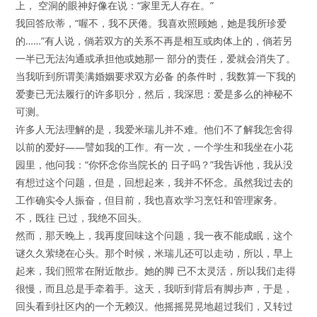
上， 空洞的眼神好像在说：“家里无人存在。”
我回答欣蒂，“喔不，我不厌倦。我喜欢照顾她，她是我所珍爱
的……”有人说，倘若双方的关系不再是相互或肉体上的，倘若另
一半已无法沟通或承担他或她那一 部分的责任，爱就会消失了。
当我听到所谓美满婚姻要求双方必备 的条件时，我数算一下我的
爱妻已无法履行的许多职分，然后，我深思：爱是多么的神秘不
可测。
许多人无法理解的是，我爱米瑞儿并不难。他们不了解我怎舍得
以前的爱好——譬如我的工作。有一次，一个学生和我坐在小花
园里，他问我：“你怀念你当院长的 日子吗？”我告诉他，我从没
有想过这个问题，但是，回想起来，我并不怀念。虽然我过去的
工作确实令人振奋，但目前，我也喜欢学习烹饪和管理家务。
不，既往 已过，我绝不回头。
然而，那天晚上，我再度回味这个问题，我一夜不能成眠，这个
谜久久萦绕在心头。那个时候，米瑞儿还可以走动，所以，早上
起来，我们照常在附近散步。她的脚 已不太灵活，所以我们走得
很慢，而且总是手牵着手。这天，我听到背后有脚步声，于是，
回头看到社区内的一个无赖汉。他摇摇晃晃地超过我们，又转过