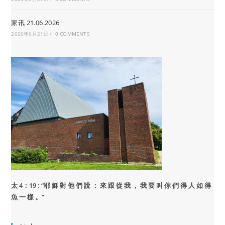
家讯 21.06.2026
2026年6月21日
/
0 COMMENTS
太 4：19 : “
耶 穌 對 他 們 說 ： 來 跟 從 我 ， 我 要 叫 你 們 得 人 如 得
魚 一 樣 。”