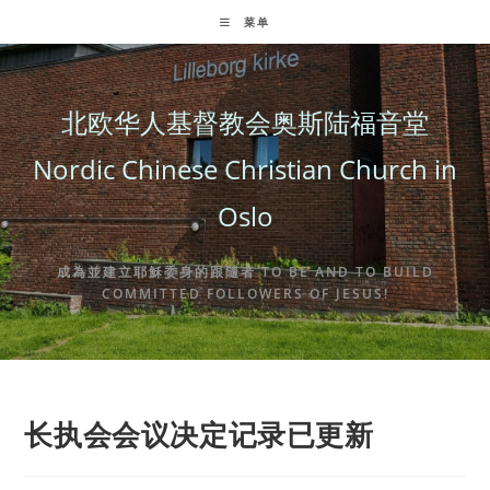
Skip
菜单
to
content
北欧华人基督教会奥斯陆福音堂
Nordic Chinese Christian Church in
Oslo
成為並建立耶穌委身的跟隨者 TO BE AND TO BUILD
COMMITTED FOLLOWERS OF JESUS!
长执会会议决定记录已更新