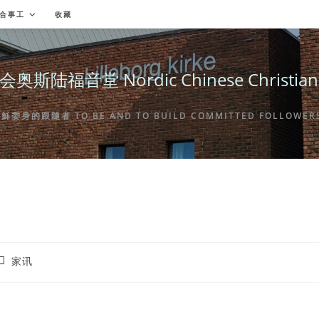
合事工
收藏
福音堂 Nordic Chinese Christian Ch
身的跟隨者 TO BE AND TO BUILD COMMITTED FOLLOWERS 
ost
家讯
ategory: