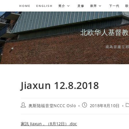
Skip
HOME
ENGLISH
简介
灵修
崇拜
下一代
联
to
content
北欧华人基督教会奥斯陆
成為並建立耶穌委
Jiaxun 12.8.2018
Post
Post
P
奥斯陆福音堂NCCC Oslo
2018年8月10日
author:
published:
c
家訊 Jiaxun，（8月12日）.doc