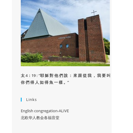
太 4：19 : “
耶 穌 對 他 們 說 ： 來 跟 從 我 ， 我 要 叫
你 們 得 人 如 得 魚 一 樣 。”
Links
English congregation-ALIVE
北欧华人教会各福音堂