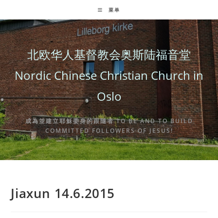
Skip
菜单
to
content
北欧华人基督教会奥斯陆福音堂
Nordic Chinese Christian Church in
Oslo
成為並建立耶穌委身的跟隨者 TO BE AND TO BUILD
COMMITTED FOLLOWERS OF JESUS!
Jiaxun 14.6.2015