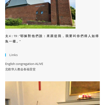
太 4：19 : “
耶 穌 對 他 們 說 ： 來 跟 從 我 ， 我 要 叫 你 們 得 人 如 得
魚 一 樣 。”
Links
English congregation-ALIVE
北欧华人教会各福音堂